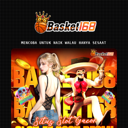
MENCOBA UNTUK NAIK WALAU HANYA SESAAT